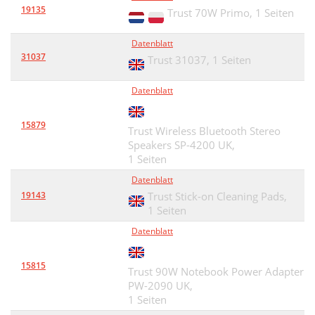
19135
Trust 70W Primo,
1 Seiten
Datenblatt
31037
Trust 31037,
1 Seiten
Datenblatt
15879
Trust Wireless Bluetooth Stereo
Speakers SP-4200 UK,
1 Seiten
Datenblatt
19143
Trust Stick-on Cleaning Pads,
1 Seiten
Datenblatt
15815
Trust 90W Notebook Power Adapter
PW-2090 UK,
1 Seiten